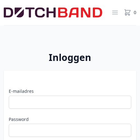
Dutchband
0
items in
Open men
Inloggen
E-mailadres
Password